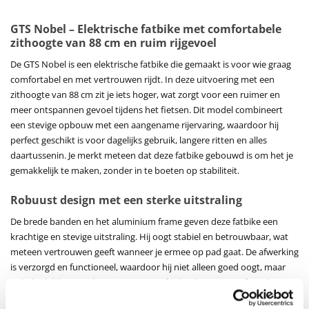
GTS Nobel – Elektrische fatbike met comfortabele
zithoogte van 88 cm en ruim rijgevoel
De GTS Nobel is een elektrische fatbike die gemaakt is voor wie graag
comfortabel en met vertrouwen rijdt. In deze uitvoering met een
zithoogte van 88 cm zit je iets hoger, wat zorgt voor een ruimer en
meer ontspannen gevoel tijdens het fietsen. Dit model combineert
een stevige opbouw met een aangename rijervaring, waardoor hij
perfect geschikt is voor dagelijks gebruik, langere ritten en alles
daartussenin. Je merkt meteen dat deze fatbike gebouwd is om het je
gemakkelijk te maken, zonder in te boeten op stabiliteit.
Robuust design met een sterke uitstraling
De brede banden en het aluminium frame geven deze fatbike een
krachtige en stevige uitstraling. Hij oogt stabiel en betrouwbaar, wat
meteen vertrouwen geeft wanneer je ermee op pad gaat. De afwerking
is verzorgd en functioneel, waardoor hij niet alleen goed oogt, maar
ook duidelijk gemaakt is voor intensief gebruik. Dit is een fiets die
tegen een stootje kan en tegelijk comfortabel blijft.