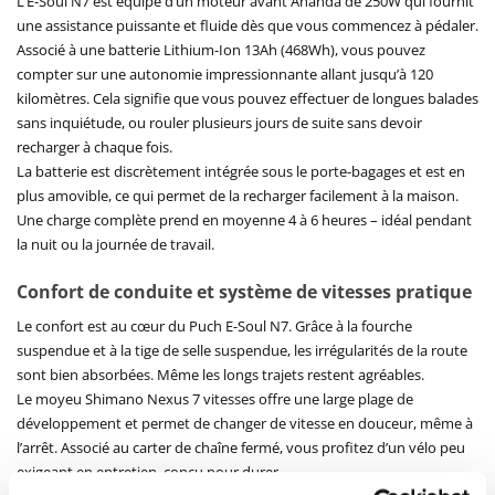
L’E-Soul N7 est équipé d’un moteur avant Ananda de 250W qui fournit
une assistance puissante et fluide dès que vous commencez à pédaler.
Associé à une batterie Lithium-Ion 13Ah (468Wh), vous pouvez
compter sur une autonomie impressionnante allant jusqu’à 120
kilomètres. Cela signifie que vous pouvez effectuer de longues balades
sans inquiétude, ou rouler plusieurs jours de suite sans devoir
recharger à chaque fois.
La batterie est discrètement intégrée sous le porte-bagages et est en
plus amovible, ce qui permet de la recharger facilement à la maison.
Une charge complète prend en moyenne 4 à 6 heures – idéal pendant
la nuit ou la journée de travail.
Confort de conduite et système de vitesses pratique
Le confort est au cœur du Puch E-Soul N7. Grâce à la fourche
suspendue et à la tige de selle suspendue, les irrégularités de la route
sont bien absorbées. Même les longs trajets restent agréables.
Le moyeu Shimano Nexus 7 vitesses offre une large plage de
développement et permet de changer de vitesse en douceur, même à
l’arrêt. Associé au carter de chaîne fermé, vous profitez d’un vélo peu
exigeant en entretien, conçu pour durer.