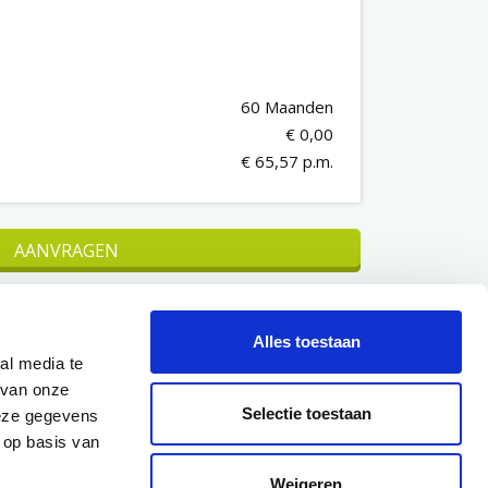
60 Maanden
€ 0,00
€ 65,57 p.m.
AANVRAGEN
N
Alles toestaan
al media te
 van onze
Lening op afbetaling
Selectie toestaan
deze gegevens
 op basis van
Weigeren