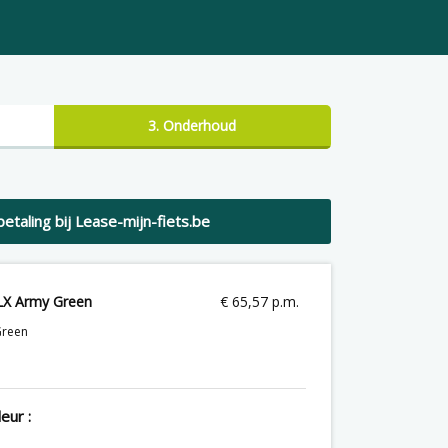
3. Onderhoud
betaling bij Lease-mijn-fiets.be
LX Army Green
€
65,57 p.m.
Green
eur :