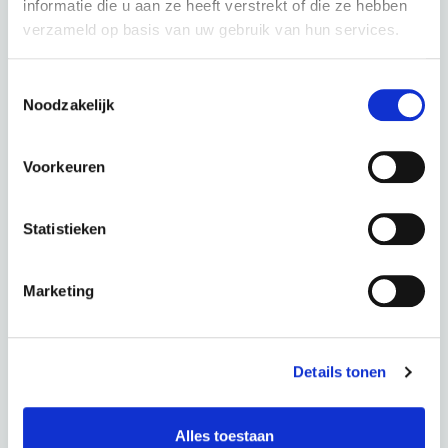
informatie die u aan ze heeft verstrekt of die ze hebben
verzameld op basis van uw gebruik van hun services.
Toestemmingsselectie
Noodzakelijk
Kalkhoff Image 3 Excite+ BLX - Lady Techgreen Glossy
Voorkeuren
kleur: Techgreen Glossy
Statistieken
Periode
60 Maanden
€ 0,00
Totaal
€ 92,11 p.m.
Marketing
CONFIGURATIE OPSLAAN
Details tonen
VOLGENDE STAP
Alles toestaan