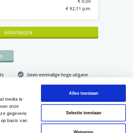
€ 0,00
€ 92,11 p.m.
AANVRAGEN
N
ts
Geen eenmalige hoge uitgave
kheid
Vast maandbedrag, vooraf
duidelijk
Alles toestaan
al media te
binnen 7
Eerste betaling pas na 30 dagen
 van onze
dkeuring
Selectie toestaan
deze gegevens
 op basis van
Weigeren