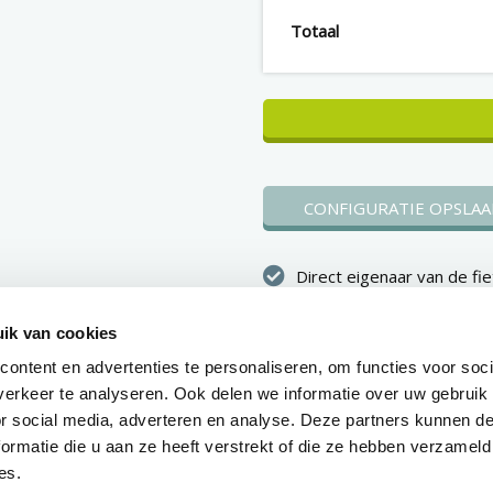
Totaal
CONFIGURATIE OPSLAA
Direct eigenaar van de fie
Binnen 1 werkdag duidelij
ik van cookies
over je aanvraag
ontent en advertenties te personaliseren, om functies voor soci
Voorraadfietsen worden 
erkeer te analyseren. Ook delen we informatie over uw gebruik
tot 10 werkdagen na goe
or social media, adverteren en analyse. Deze partners kunnen 
geleverd
ormatie die u aan ze heeft verstrekt of die ze hebben verzameld
es.