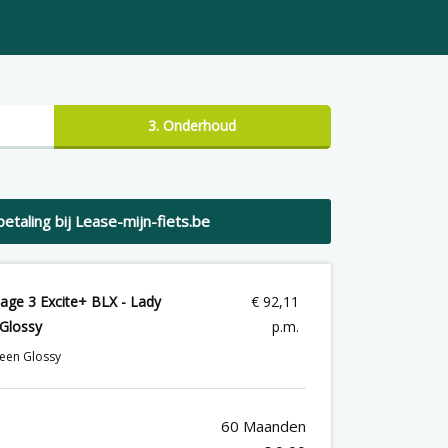
3. Onderhoud
betaling bij Lease-mijn-fiets.be
age 3 Excite+ BLX - Lady
€
92,11
Glossy
p.m.
reen Glossy
60 Maanden