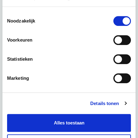
Toestemmingsselectie
Noodzakelijk
Super73 ZX Moon Rock
kleur: Moon Rock
Voorkeuren
Deze fiets in een andere kleur :
Statistieken
Marketing
Metallic Aluminium
Prickly Pink
Periode
60 Maanden
€ 0,00
Details tonen
Totaal
€ 65,79 p.m.
Alles toestaan
AANVRAGEN