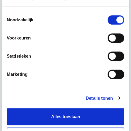
Toestemmingsselectie
Noodzakelijk
Super73 R Adventure Series Sandstorm
kleur: Sandstorm
Voorkeuren
Deze fiets in een andere kleur :
Statistieken
Marketing
Panthro Blue
Corsetti SE
Snowshadow SE
Periode
60 Maanden
€ 0,00
Details tonen
Totaal
€ 118,43 p.m.
Alles toestaan
AANVRAGEN