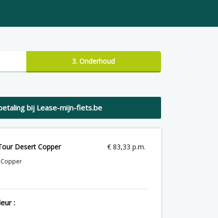
3. Onderhoud
betaling bij Lease-mijn-fiets.be
Tour Desert Copper
€
83,33 p.m.
t Copper
eur :