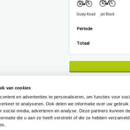
Dusty Road
Jet Black
Periode
Totaal
ik van cookies
CONFIGURATIE OPSLAA
ontent en advertenties te personaliseren, om functies voor soci
erkeer te analyseren. Ook delen we informatie over uw gebruik
Direct eigenaar van de fie
or social media, adverteren en analyse. Deze partners kunnen 
ormatie die u aan ze heeft verstrekt of die ze hebben verzameld
Binnen 1 werkdag duidelij
over je aanvraag
es.