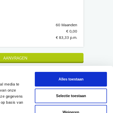
60 Maanden
€ 0,00
€ 83,33 p.m.
AANVRAGEN
N
Alles toestaan
al media te
 van onze
ts
Geen eenmalige hoge uitgave
Selectie toestaan
deze gegevens
 op basis van
kheid
Vast maandbedrag, vooraf
duidelijk
Weigeren