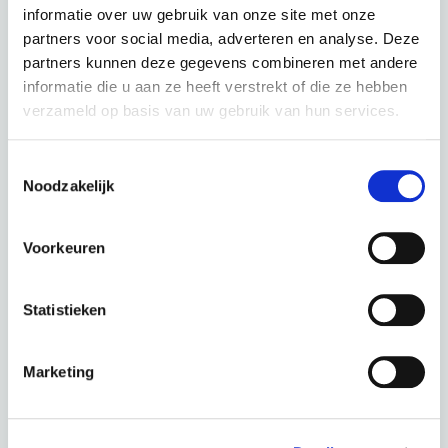
€
89,92 p.m.
informatie over uw gebruik van onze site met onze
partners voor social media, adverteren en analyse. Deze
partners kunnen deze gegevens combineren met andere
informatie die u aan ze heeft verstrekt of die ze hebben
verzameld op basis van uw gebruik van hun services.
Qwic Atlas Tour Space Blue
Toestemmingsselectie
Noodzakelijk
kleur: Space Blue
Deze fiets in een andere kleur :
Voorkeuren
Statistieken
Jet Black
Orange
Marketing
Periode
60 Maanden
€ 0,00
Totaal
€ 89,92 p.m.