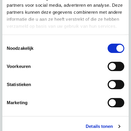
partners voor social media, adverteren en analyse. Deze
partners kunnen deze gegevens combineren met andere
informatie die u aan ze heeft verstrekt of die ze hebben
verzameld op basis van uw gebruik van hun services.
PUCH E-Zirkon Enviolo Belt Deep Blue Glossy
Toestemmingsselectie
Noodzakelijk
kleur: Deep Blue Glossy
Deze fiets in een andere kleur :
Voorkeuren
Statistieken
Silk Grey Matt
Marketing
Periode
60 Maanden
€ 0,00
Totaal
€ 87,72 p.m.
Details tonen