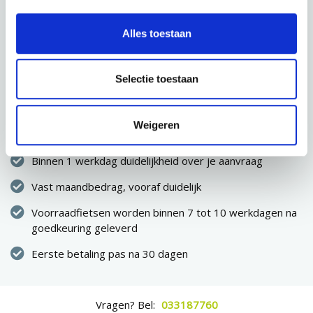
CONFIGURATIE OPSLAAN
Alles toestaan
VOLGENDE STAP
Selectie toestaan
Direct eigenaar van de fiets
Weigeren
Geen eenmalige hoge uitgave
Binnen 1 werkdag duidelijkheid over je aanvraag
Vast maandbedrag, vooraf duidelijk
Voorraadfietsen worden binnen 7 tot 10 werkdagen na
goedkeuring geleverd
Eerste betaling pas na 30 dagen
Vragen? Bel:
033187760