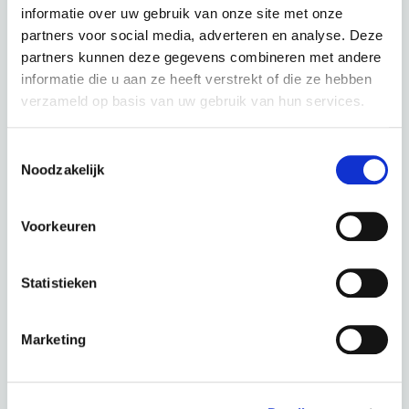
€
41,66 p.m.
informatie over uw gebruik van onze site met onze
partners voor social media, adverteren en analyse. Deze
partners kunnen deze gegevens combineren met andere
informatie die u aan ze heeft verstrekt of die ze hebben
verzameld op basis van uw gebruik van hun services.
PUCH E-Soul N7 Technical Blue Matt
Toestemmingsselectie
Noodzakelijk
kleur: Technical Blue Matt
Deze fiets in een andere kleur :
Voorkeuren
Statistieken
Glossy Black
Khaki Matt
Marketing
Periode
60 Maanden
€ 0,00
Totaal
€ 41,66 p.m.