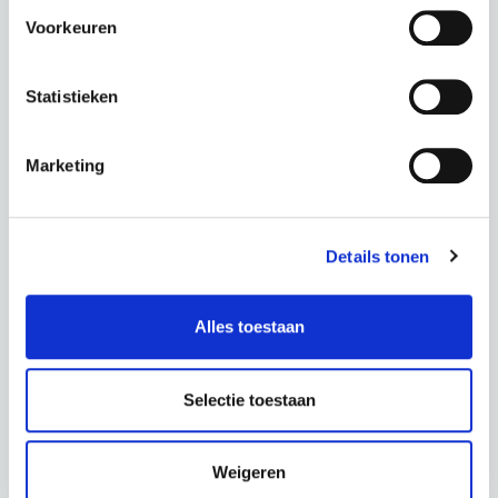
€
77,85 p.m.
Voorkeuren
Statistieken
Marketing
PUCH E-Maxi S+ Active Plus 500 Antracite Matt
kleur: Antracite Matt
Details tonen
Deze fiets in een andere kleur :
Alles toestaan
Black Matt
Selectie toestaan
Periode
60 Maanden
€ 0,00
Totaal
€ 77,85 p.m.
Weigeren