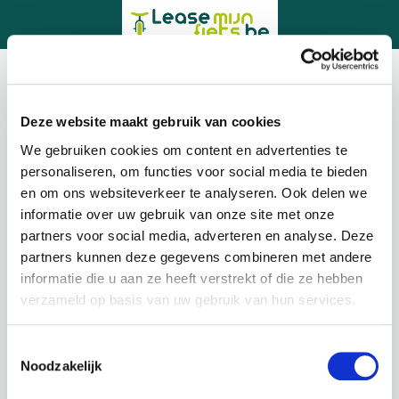
1. Uitvoering
2. Accessoires
3. Onderhoud
Deze website maakt gebruik van cookies
We gebruiken cookies om content en advertenties te
Bezorgen of ophalen
personaliseren, om functies voor social media te bieden
en om ons websiteverkeer te analyseren. Ook delen we
informatie over uw gebruik van onze site met onze
Afhalen
partners voor social media, adverteren en analyse. Deze
partners kunnen deze gegevens combineren met andere
Leveren
informatie die u aan ze heeft verstrekt of die ze hebben
verzameld op basis van uw gebruik van hun services.
Lening op afbetaling bij Lease-mijn-fiets.be
Toestemmingsselectie
Noodzakelijk