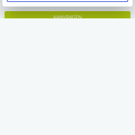
AANVRAGEN
CONFIGURATIE OPSLAAN
Direct eigenaar van de fiets
Geen eenmalige hoge uitgave
Binnen 1 werkdag duidelijkheid over je aanvraag
Vast maandbedrag, vooraf duidelijk
Voorraadfietsen worden binnen 7 tot 10 werkdagen na
goedkeuring geleverd
Eerste betaling pas na 30 dagen