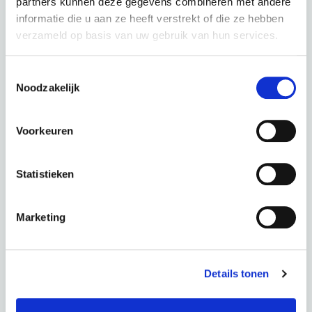
€
48,24 p.m.
partners kunnen deze gegevens combineren met andere
informatie die u aan ze heeft verstrekt of die ze hebben
verzameld op basis van uw gebruik van hun services.
Toestemmingsselectie
Noodzakelijk
PUCH E-Dance Extern Silk Grey Matt
Voorkeuren
kleur: Silk Grey Matt
Statistieken
Periode
60 Maanden
€ 0,00
Totaal
€ 48,24 p.m.
Marketing
AANVRAGEN
Details tonen