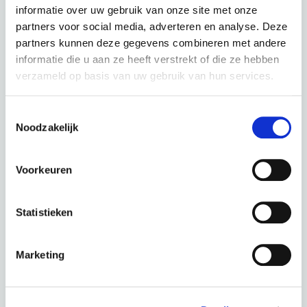
118,43 p.m.
€
informatie over uw gebruik van onze site met onze
partners voor social media, adverteren en analyse. Deze
partners kunnen deze gegevens combineren met andere
informatie die u aan ze heeft verstrekt of die ze hebben
verzameld op basis van uw gebruik van hun services.
Kalkhoff Image 5 Excite+ ABS - Lady Milkbrown Glossy
Toestemmingsselectie
Noodzakelijk
kleur: Milkbrown Glossy
Deze fiets in een andere kleur :
Voorkeuren
Statistieken
Diamondblack Glossy
Marketing
Periode
60 Maanden
0,00 €
Totaal
118,43 € p.m.