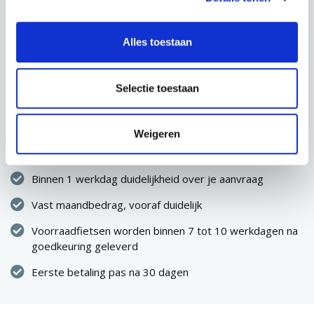
Alles toestaan
CONFIGURATIE OPSLAAN
VOLGENDE STAP
Selectie toestaan
Direct eigenaar van de fiets
Weigeren
Geen eenmalige hoge uitgave
Binnen 1 werkdag duidelijkheid over je aanvraag
Vast maandbedrag, vooraf duidelijk
Voorraadfietsen worden binnen 7 tot 10 werkdagen na
goedkeuring geleverd
Eerste betaling pas na 30 dagen