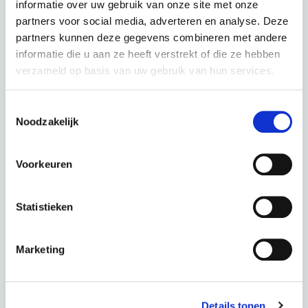
informatie over uw gebruik van onze site met onze
partners voor social media, adverteren en analyse. Deze
partners kunnen deze gegevens combineren met andere
informatie die u aan ze heeft verstrekt of die ze hebben
verzameld op basis van uw gebruik van hun services.
Kalkhoff Image 5 Excite+ ABS - Lady Diamondblack
Toestemmingsselectie
Glossy
Noodzakelijk
kleur: Diamondblack Glossy
Voorkeuren
Deze fiets in een andere kleur :
Statistieken
Milkbrown Glossy
Marketing
Periode
60 Maanden
€ 0,00
Totaal
€ 118,43 p.m.
Details tonen