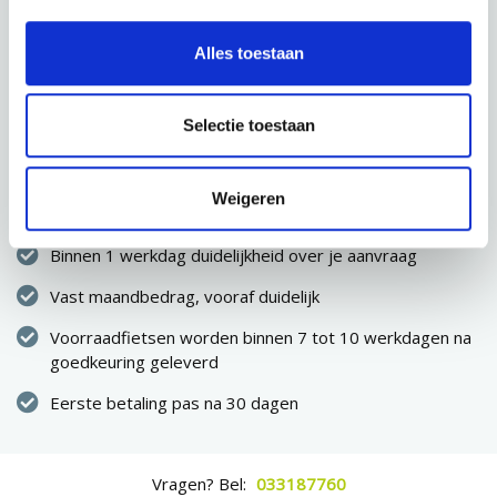
CONFIGURATIE OPSLAAN
Alles toestaan
VOLGENDE STAP
Selectie toestaan
Direct eigenaar van de fiets
Weigeren
Geen eenmalige hoge uitgave
Binnen 1 werkdag duidelijkheid over je aanvraag
Vast maandbedrag, vooraf duidelijk
Voorraadfietsen worden binnen 7 tot 10 werkdagen na
goedkeuring geleverd
Eerste betaling pas na 30 dagen
Vragen? Bel:
033187760