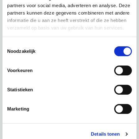
partners voor social media, adverteren en analyse. Deze
partners kunnen deze gegevens combineren met andere
informatie die u aan ze heeft verstrekt of die ze hebben
verzameld op basis van uw gebruik van hun services.
Kalkhoff Entice 5 Excite+ - Men Darkspring Glossy
Toestemmingsselectie
Noodzakelijk
kleur: Darkspring Glossy
Deze fiets in een andere kleur :
Voorkeuren
Statistieken
Moonstonegrey Matt
Marketing
Periode
60 Maanden
€ 0,00
Totaal
€ 114,05 p.m.
Details tonen