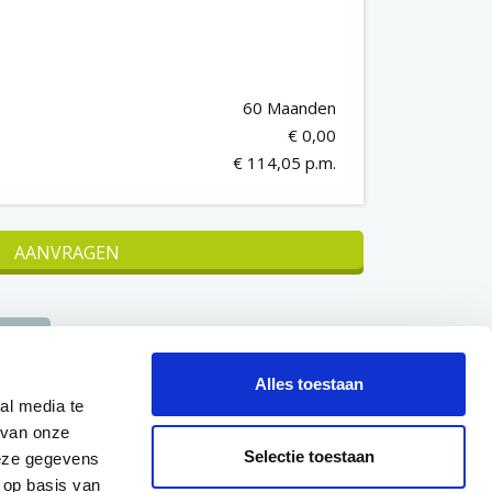
60 Maanden
€ 0,00
€ 114,05 p.m.
AANVRAGEN
N
Alles toestaan
ts
Geen eenmalige hoge uitgave
al media te
 van onze
kheid
Vast maandbedrag, vooraf
Selectie toestaan
deze gegevens
duidelijk
 op basis van