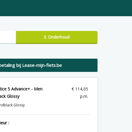
3. Onderhoud
betaling bij Lease-mijn-fiets.be
ntice 5 Advance+ - Men
€
114,05
ck Glossy
p.m.
ndblack Glossy
eur :