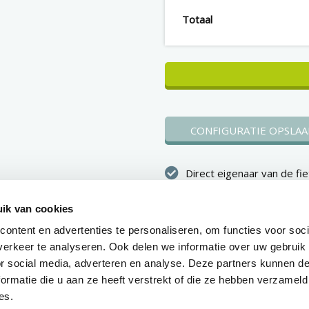
Totaal
CONFIGURATIE OPSLAA
Direct eigenaar van de fie
Binnen 1 werkdag duidelij
ik van cookies
over je aanvraag
ontent en advertenties te personaliseren, om functies voor soci
Voorraadfietsen worden 
erkeer te analyseren. Ook delen we informatie over uw gebruik
tot 10 werkdagen na goe
or social media, adverteren en analyse. Deze partners kunnen 
geleverd
ormatie die u aan ze heeft verstrekt of die ze hebben verzameld
es.