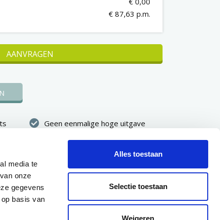
€ 0,00
€ 87,63 p.m.
AANVRAGEN
N
ts
Geen eenmalige hoge uitgave
kheid
Vast maandbedrag, vooraf
duidelijk
Alles toestaan
al media te
binnen 7
Eerste betaling pas na 30 dagen
 van onze
dkeuring
Selectie toestaan
deze gegevens
 op basis van
Weigeren