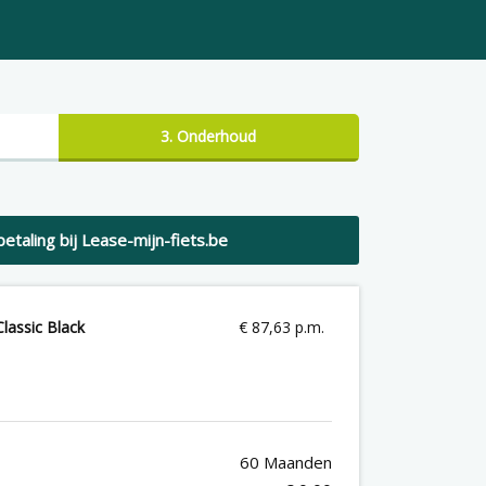
3. Onderhoud
betaling bij Lease-mijn-fiets.be
lassic Black
€
87,63 p.m.
60 Maanden