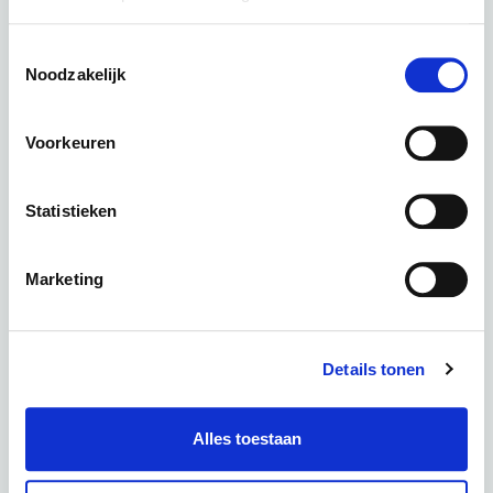
Toestemmingsselectie
Noodzakelijk
brekr Model F250 Kleur 3 Graphite Grey
kleur: Graphite Grey
Voorkeuren
Deze fiets in een andere kleur :
Statistieken
Marketing
Jet Black Matte
Blood Red Metallic
Periode
60 Maanden
€ 0,00
Details tonen
Totaal
€ 62,47 p.m.
Alles toestaan
AANVRAGEN