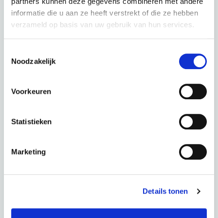
€
62,5 p.m.
partners kunnen deze gegevens combineren met andere
informatie die u aan ze heeft verstrekt of die ze hebben
verzameld op basis van uw gebruik van hun services.
Toestemmingsselectie
Noodzakelijk
Bimas eTour 5.5 – Men Silky Champagne
Voorkeuren
kleur: Silky Champagne
Statistieken
Periode
60 Maanden
€ 0,00
Totaal
€ 62,5 p.m.
Marketing
AANVRAGEN
Details tonen