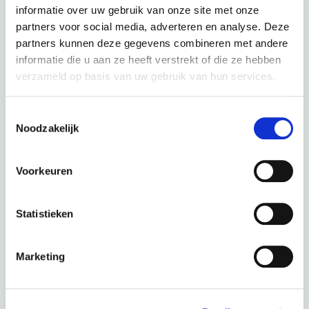
€
43,85 p.m.
informatie over uw gebruik van onze site met onze
partners voor social media, adverteren en analyse. Deze
partners kunnen deze gegevens combineren met andere
informatie die u aan ze heeft verstrekt of die ze hebben
verzameld op basis van uw gebruik van hun services.
Bianchi T-Tronik T DB X5/X7 9S Green / Dark Graphite
Toestemmingsselectie
Noodzakelijk
kleur: Green / Dark Graphite
Deze fiets in een andere kleur :
Voorkeuren
Statistieken
Urban Grey / Dark Graphite
Marketing
Periode
60 Maanden
€ 0,00
Totaal
€ 43,85 p.m.