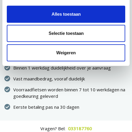
CONFIGURATIE OPSLAAN
Alles toestaan
VOLGENDE STAP
Selectie toestaan
Direct eigenaar van de fiets
Weigeren
Geen eenmalige hoge uitgave
Binnen 1 werkdag duidelijkheid over je aanvraag
Vast maandbedrag, vooraf duidelijk
Voorraadfietsen worden binnen 7 tot 10 werkdagen na
goedkeuring geleverd
Eerste betaling pas na 30 dagen
Vragen? Bel:
033187760