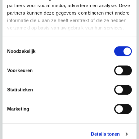
partners voor social media, adverteren en analyse. Deze
partners kunnen deze gegevens combineren met andere
informatie die u aan ze heeft verstrekt of die ze hebben
verzameld op basis van uw gebruik van hun services.
Bianchi E-Omnia T Type Deore 10 Black
Toestemmingsselectie
Noodzakelijk
kleur: Black
Deze fiets in een andere kleur :
Voorkeuren
Statistieken
White
Marketing
Periode
60 Maanden
€ 0,00
Totaal
€ 65,79 p.m.
Details tonen