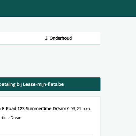
3. Onderhoud
betaling bij Lease-mijn-fiets.be
ia E-Road 12S Summertime Dream
€
93,21 p.m.
ertime Dream