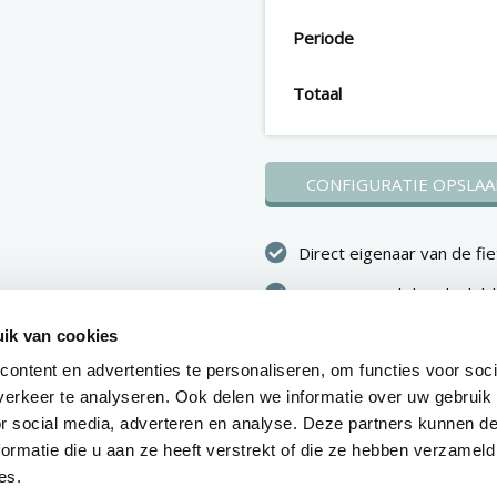
Periode
Totaal
CONFIGURATIE OPSLAA
Direct eigenaar van de fie
Binnen 1 werkdag duidelij
over je aanvraag
ik van cookies
Voorraadfietsen worden 
ontent en advertenties te personaliseren, om functies voor soci
tot 10 werkdagen na goe
erkeer te analyseren. Ook delen we informatie over uw gebruik
geleverd
or social media, adverteren en analyse. Deze partners kunnen 
ormatie die u aan ze heeft verstrekt of die ze hebben verzameld
es.
Vragen? Bel:
033187760