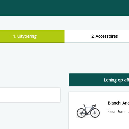
1. Uitvoering
2. Accessoires
Lening op af
Bianchi Ar
kleur: Summ