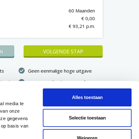
60 Maanden
€ 0,00
€ 93,21 p.m.
VOLGENDE STAP
N
ts
Geen eenmalige hoge uitgave
kheid
Vast maandbedrag, vooraf
duidelijk
Alles toestaan
binnen 7
Eerste betaling pas na 30 dagen
al media te
dkeuring
 van onze
Selectie toestaan
deze gegevens
 op basis van
Weigeren