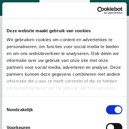
Deze website maakt gebruik van cookies
1. Uitvoering
2. Accessoires
3. Onderhoud
We gebruiken cookies om content en advertenties te
personaliseren, om functies voor social media te bieden
Bezorgen of ophalen
en om ons websiteverkeer te analyseren. Ook delen we
informatie over uw gebruik van onze site met onze
partners voor social media, adverteren en analyse. Deze
Leveren
partners kunnen deze gegevens combineren met andere
informatie die u aan ze heeft verstrekt of die ze hebben
Lening op afbetaling bij Lease-mijn-fiets.be
verzameld op basis van uw gebruik van hun services.
Toestemmingsselectie
Noodzakelijk
€
43,85 p.m.
Voorkeuren