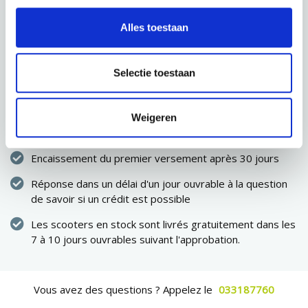
SAUVEGARDER
Alles toestaan
PROCHAINE ÉTAPE
Selectie toestaan
Immédiatement propriétaire du scooter
Weigeren
Pas de dépenses élevées en une seule fois
Encaissement du premier versement après 30 jours
Réponse dans un délai d'un jour ouvrable à la question
de savoir si un crédit est possible
Les scooters en stock sont livrés gratuitement dans les
7 à 10 jours ouvrables suivant l'approbation.
Vous avez des questions ? Appelez le
033187760