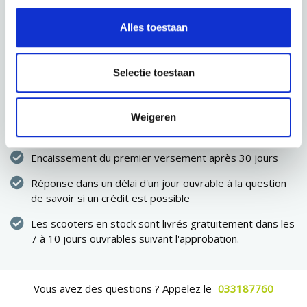
SAUVEGARDER
Alles toestaan
PROCHAINE ÉTAPE
Selectie toestaan
Immédiatement propriétaire du scooter
Weigeren
Pas de dépenses élevées en une seule fois
Encaissement du premier versement après 30 jours
Réponse dans un délai d'un jour ouvrable à la question
de savoir si un crédit est possible
Les scooters en stock sont livrés gratuitement dans les
7 à 10 jours ouvrables suivant l'approbation.
Vous avez des questions ? Appelez le
033187760