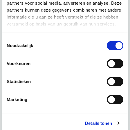
partners voor social media, adverteren en analyse. Deze
partners kunnen deze gegevens combineren met andere
informatie die u aan ze heeft verstrekt of die ze hebben
verzameld op basis van uw gebruik van hun services.
Toestemmingsselectie
Qwic Atlas Track Jet Black
Noodzakelijk
couleur : Jet Black
Voorkeuren
Ce scooter dans une autre couleur :
Statistieken
Dusty Road
Marketing
Période
60 mois
Acompte
0,00 €
Total
83,33 € p.m.
Details tonen