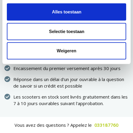
SAUVEGARDER
Alles toestaan
PROCHAINE ÉTAPE
Selectie toestaan
Immédiatement propriétaire du scooter
Weigeren
Pas de dépenses élevées en une seule fois
Encaissement du premier versement après 30 jours
Réponse dans un délai d'un jour ouvrable à la question
de savoir si un crédit est possible
Les scooters en stock sont livrés gratuitement dans les
7 à 10 jours ouvrables suivant l'approbation.
Vous avez des questions ? Appelez le
033187760