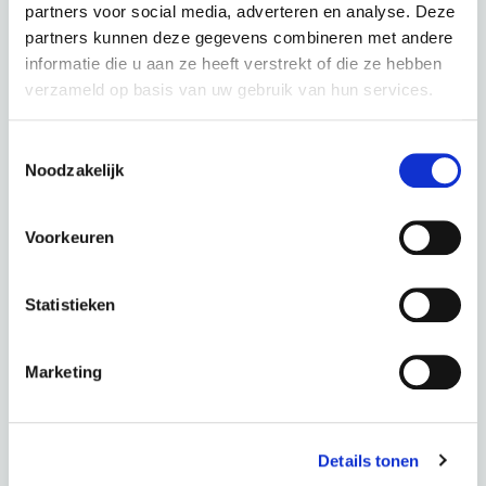
partners voor social media, adverteren en analyse. Deze
partners kunnen deze gegevens combineren met andere
informatie die u aan ze heeft verstrekt of die ze hebben
verzameld op basis van uw gebruik van hun services.
Toestemmingsselectie
PUCH E-Zirkon Enviolo Belt Deep Blue Glossy
Noodzakelijk
couleur : Deep Blue Glossy
Voorkeuren
Ce scooter dans une autre couleur :
Statistieken
Silk Grey Matt
Marketing
Période
60 mois
Acompte
0,00 €
Total
87,72 € p.m.
Details tonen