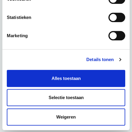
Statistieken
Marketing
PUCH E-Symphony Active 400 N7 Matt black
couleur : Matt black
Details tonen
Ce scooter dans une autre couleur :
Alles toestaan
Stormey Grey Glossy
Selectie toestaan
Période
60 mois
Acompte
0,00 €
Weigeren
Total
53,72 € p.m.