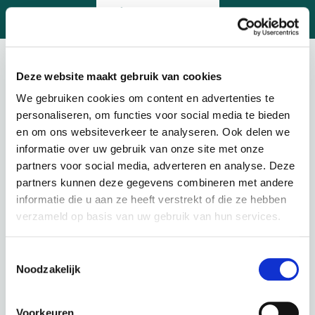
Deze website maakt gebruik van cookies
1. Version
2. Accessoires
3. Entretien
We gebruiken cookies om content en advertenties te
personaliseren, om functies voor social media te bieden
Configurez votre fiets
en om ons websiteverkeer te analyseren. Ook delen we
informatie over uw gebruik van onze site met onze
Choisir une version
partners voor social media, adverteren en analyse. Deze
partners kunnen deze gegevens combineren met andere
Framemaat
informatie die u aan ze heeft verstrekt of die ze hebben
verzameld op basis van uw gebruik van hun services.
Prêt à tempérament chez Lease-mijn-fiets.be
Toestemmingsselectie
Noodzakelijk
53,72 p.m.
€
Voorkeuren