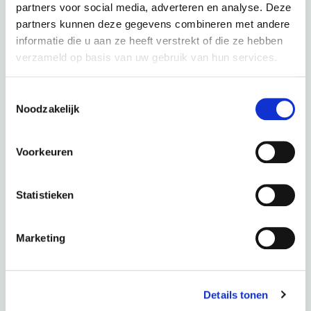
partners voor social media, adverteren en analyse. Deze
partners kunnen deze gegevens combineren met andere
informatie die u aan ze heeft verstrekt of die ze hebben
verzameld op basis van uw gebruik van hun services.
Toestemmingsselectie
PUCH E-Soul N7 Khaki Matt
Noodzakelijk
couleur : Khaki Matt
Voorkeuren
Ce scooter dans une autre couleur :
Statistieken
Glossy Black
Technical Blue Matt
Marketing
Période
60 mois
Acompte
0,00 €
Total
41,66 € p.m.
Details tonen