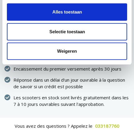
SAUVEGARDER
Alles toestaan
PROCHAINE ÉTAPE
Selectie toestaan
Immédiatement propriétaire du scooter
Weigeren
Pas de dépenses élevées en une seule fois
Encaissement du premier versement après 30 jours
Réponse dans un délai d'un jour ouvrable à la question
de savoir si un crédit est possible
Les scooters en stock sont livrés gratuitement dans les
7 à 10 jours ouvrables suivant l'approbation.
Vous avez des questions ? Appelez le
033187760