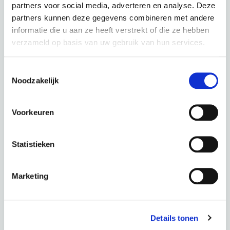
partners voor social media, adverteren en analyse. Deze
partners kunnen deze gegevens combineren met andere
informatie die u aan ze heeft verstrekt of die ze hebben
verzameld op basis van uw gebruik van hun services.
Toestemmingsselectie
PUCH E-Dance S N7 Glossy White
Noodzakelijk
couleur : Glossy White
Voorkeuren
Ce scooter dans une autre couleur :
Statistieken
Black Matt
Marketing
Période
60 mois
Acompte
0,00 €
Total
48,24 € p.m.
Details tonen