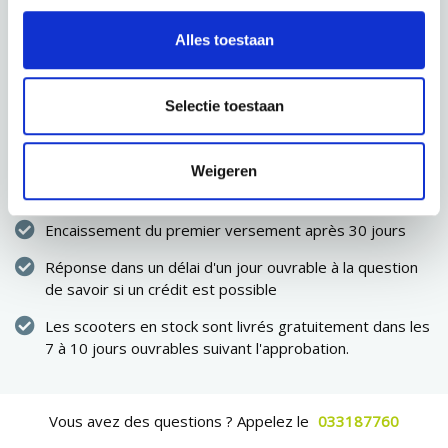
SAUVEGARDER
Alles toestaan
PROCHAINE ÉTAPE
Selectie toestaan
Immédiatement propriétaire du scooter
Weigeren
Pas de dépenses élevées en une seule fois
Encaissement du premier versement après 30 jours
Réponse dans un délai d'un jour ouvrable à la question
de savoir si un crédit est possible
Les scooters en stock sont livrés gratuitement dans les
7 à 10 jours ouvrables suivant l'approbation.
Vous avez des questions ? Appelez le
033187760