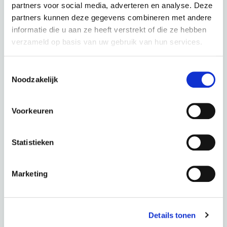
partners voor social media, adverteren en analyse. Deze
partners kunnen deze gegevens combineren met andere
informatie die u aan ze heeft verstrekt of die ze hebben
verzameld op basis van uw gebruik van hun services.
Toestemmingsselectie
Kalkhoff Entice 5 Advance+ - Lady Moonstonegrey Matt
Noodzakelijk
couleur : Moonstonegrey Matt
Voorkeuren
Ce scooter dans une autre couleur :
Statistieken
Diamondblack Glossy
Marketing
Période
60 mois
Acompte
0,00 €
Total
114,05 € p.m.
Details tonen