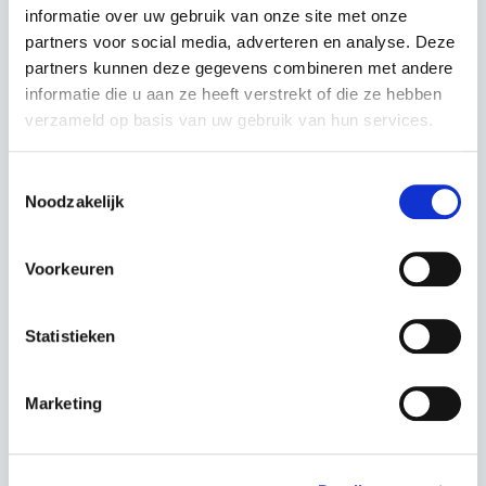
€
65,79 p.m.
informatie over uw gebruik van onze site met onze
partners voor social media, adverteren en analyse. Deze
partners kunnen deze gegevens combineren met andere
informatie die u aan ze heeft verstrekt of die ze hebben
verzameld op basis van uw gebruik van hun services.
Tomos E-Cargo Fat 2 Longtail Glossy Black
Toestemmingsselectie
Noodzakelijk
kleur: Glossy Black
Deze fiets in een andere kleur :
Voorkeuren
Statistieken
Glossy Red
Glossy White
Marketing
Periode
60 Maanden
€ 0,00
Totaal
€ 65,79 p.m.