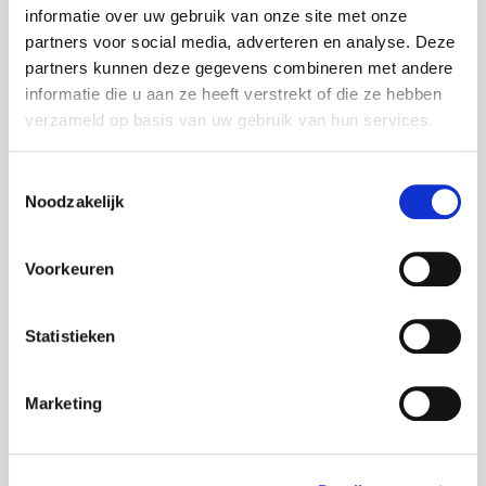
€
114,05 p.m.
informatie over uw gebruik van onze site met onze
partners voor social media, adverteren en analyse. Deze
partners kunnen deze gegevens combineren met andere
informatie die u aan ze heeft verstrekt of die ze hebben
verzameld op basis van uw gebruik van hun services.
Kalkhoff Entice 5 Excite+ - Men Moonstonegrey Matt
Toestemmingsselectie
Noodzakelijk
kleur: Moonstonegrey Matt
Deze fiets in een andere kleur :
Voorkeuren
Statistieken
Darkspring Glossy
Marketing
Periode
60 Maanden
€ 0,00
Totaal
€ 114,05 p.m.