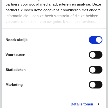
partners voor social media, adverteren en analyse. Deze
partners kunnen deze gegevens combineren met andere
informatie die u aan ze heeft verstrekt of die ze hebben
verzameld op basis van uw gebruik van hun services.
Kalkhoff Entice 5 Excite+ - Lady Moonstonegrey Matt
Toestemmingsselectie
Noodzakelijk
kleur: Moonstonegrey Matt
Deze fiets in een andere kleur :
Voorkeuren
Statistieken
Darkspring Glossy
Marketing
Periode
60 Maanden
€ 0,00
Totaal
€ 114,05 p.m.
Details tonen