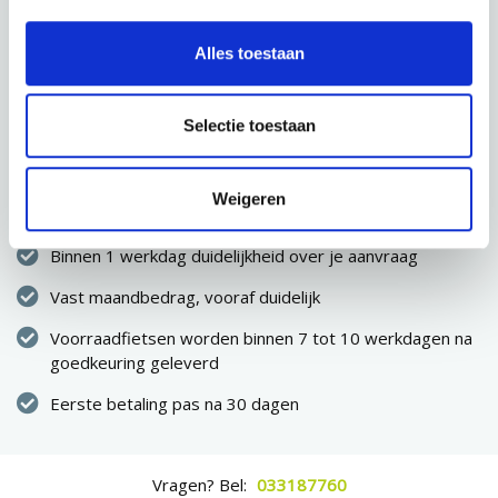
CONFIGURATIE OPSLAAN
Alles toestaan
VOLGENDE STAP
Selectie toestaan
Direct eigenaar van de fiets
Weigeren
Geen eenmalige hoge uitgave
Binnen 1 werkdag duidelijkheid over je aanvraag
Vast maandbedrag, vooraf duidelijk
Voorraadfietsen worden binnen 7 tot 10 werkdagen na
goedkeuring geleverd
Eerste betaling pas na 30 dagen
Vragen? Bel:
033187760