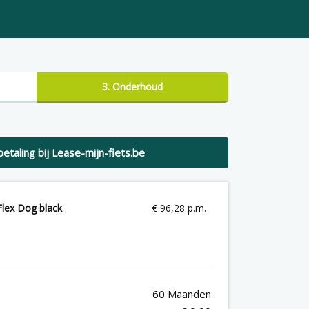
3. Onderhoud
betaling bij Lease-mijn-fiets.be
Flex Dog black
€
96,28 p.m.
60 Maanden