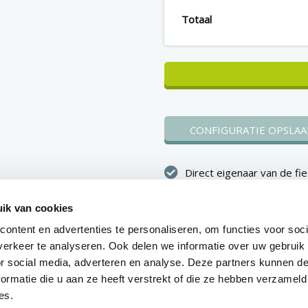
Totaal
CONFIGURATIE OPSLAA
Direct eigenaar van de fie
Binnen 1 werkdag duidelij
ik van cookies
over je aanvraag
ontent en advertenties te personaliseren, om functies voor soci
Voorraadfietsen worden 
erkeer te analyseren. Ook delen we informatie over uw gebruik
tot 10 werkdagen na goe
or social media, adverteren en analyse. Deze partners kunnen 
geleverd
ormatie die u aan ze heeft verstrekt of die ze hebben verzameld
es.