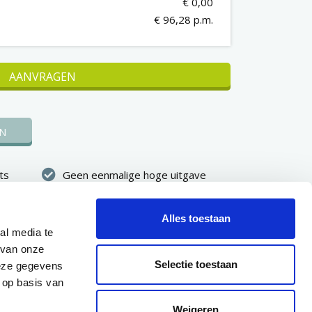
€ 0,00
€ 96,28 p.m.
AANVRAGEN
N
ts
Geen eenmalige hoge uitgave
kheid
Vast maandbedrag, vooraf
duidelijk
Alles toestaan
al media te
binnen 7
Eerste betaling pas na 30 dagen
 van onze
dkeuring
Selectie toestaan
deze gegevens
 op basis van
Weigeren