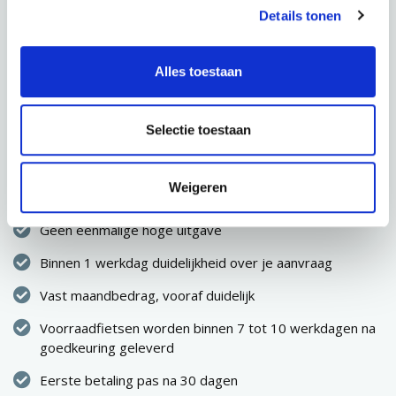
Totaal
€ 83,33 p.m.
Details tonen
AANVRAGEN
Alles toestaan
Selectie toestaan
CONFIGURATIE OPSLAAN
Weigeren
Direct eigenaar van de fiets
Geen eenmalige hoge uitgave
Binnen 1 werkdag duidelijkheid over je aanvraag
Vast maandbedrag, vooraf duidelijk
Voorraadfietsen worden binnen 7 tot 10 werkdagen na
goedkeuring geleverd
Eerste betaling pas na 30 dagen