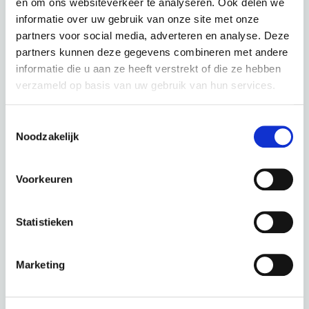
€
83,33 p.m.
en om ons websiteverkeer te analyseren. Ook delen we
informatie over uw gebruik van onze site met onze
partners voor social media, adverteren en analyse. Deze
partners kunnen deze gegevens combineren met andere
informatie die u aan ze heeft verstrekt of die ze hebben
verzameld op basis van uw gebruik van hun services.
Bianchi E-Omnia C Type Nexus 5 Metal Grey / Graphite
Toestemmingsselectie
Full Matt
Noodzakelijk
kleur: Metal Grey / Graphite Full Matt
Voorkeuren
Deze fiets in een andere kleur :
Statistieken
Bordeaux
Black
Marketing
Periode
60 Maanden
€ 0,00